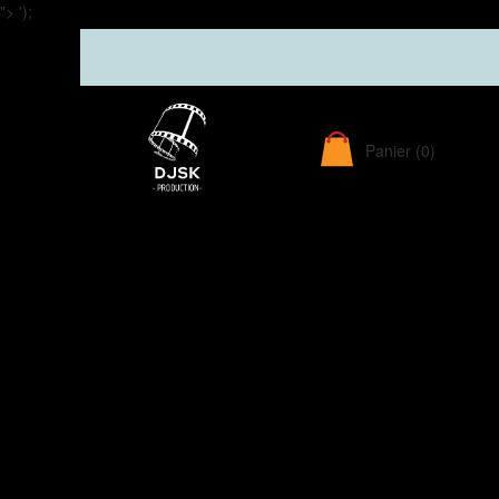
">
');
Panier
(0)