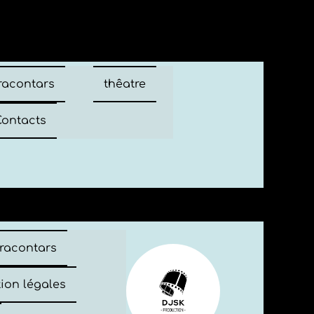
 racontars
thêatre
ontacts
 racontars
ion légales