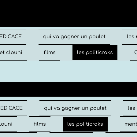
EDICACE
qui va gagner un poulet
les
et clouni
films
les politicraks
C
DEDICACE
qui va gagner un poulet
les
louni
films
les politicraks
ment