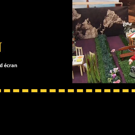
N
nd écran