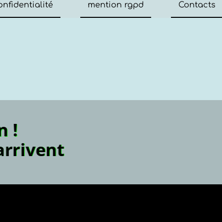
onfidentialité
mention rgpd
Contacts
Attention !
artiens arriven