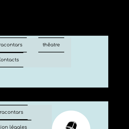
 racontars
thêatre
ontacts
 racontars
ion légales