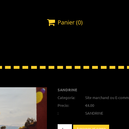

Panier
(0)
SANDRINE
Categoría:
Site marchand ou E-commer
Precio:
€4.00
:
SANDRINE
Agregar al carro