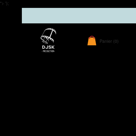
">
');
Panier
(0)