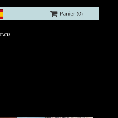

Panier
(0)
TACTS