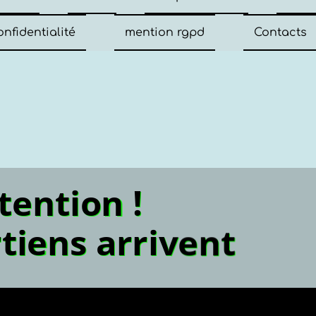
onfidentialité
mention rgpd
Contacts
Attention !
 martiens arri