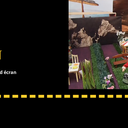
N
nd écran