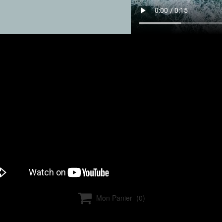

Mon Panier
(0)