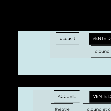
accueil
VENTE D
clouna 
ACCUEIL
VENTE 
thêatre
clouna et c