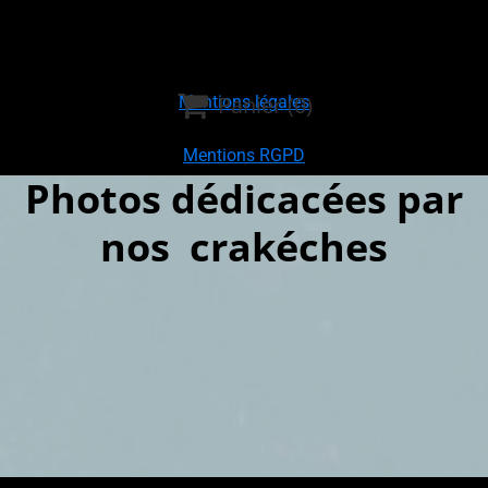

Panier
(0)
Mentions légales
Mentions RGPD
Photos dédicacées par

nos crakéches
Politique de cinfidentialité