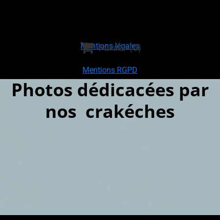

Panier
(0)
Mentions légales
Mentions RGPD
Photos dédicacées par

nos crakéches
Politique de cinfidentialité