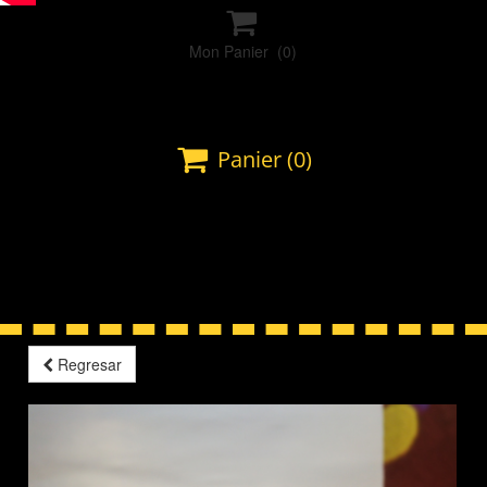

Mon Panier
(0)

Panier
(0)
Regresar