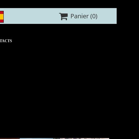

Panier
(0)
TACTS