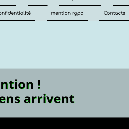
onfidentialité
mention rgpd
Contacts
Attention !
 martiens arri