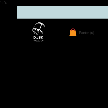
">
');
Panier
(0)