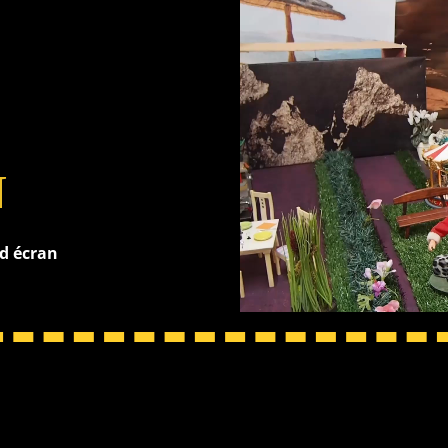
N
nd écran