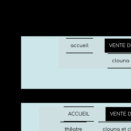
accueil
VENTE D
clouna 
ACCUEIL
VENTE 
thêatre
clouna et c