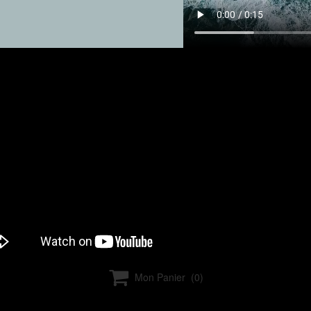

Mon Panier
(0)