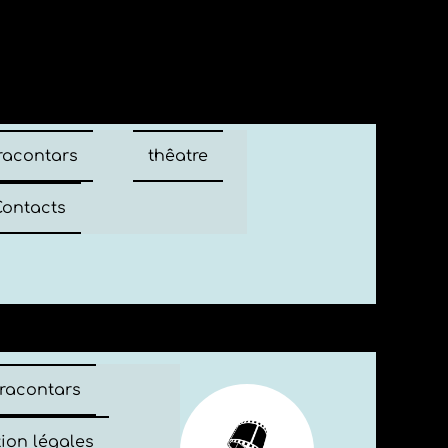
 racontars
thêatre
ontacts
 racontars
ion légales