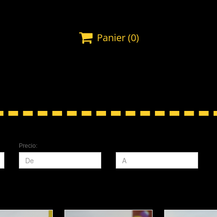

Panier
(0)
Precio: