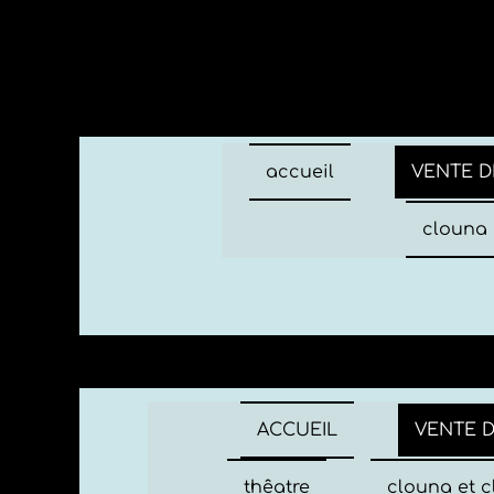
accueil
VENTE D
clouna 
ACCUEIL
VENTE 
thêatre
clouna et c