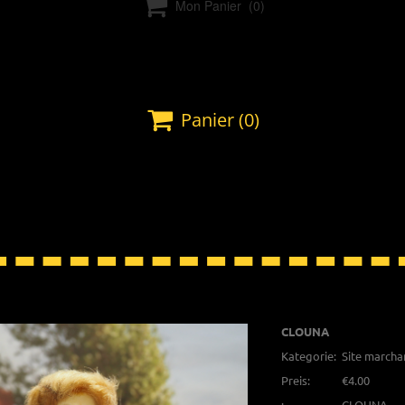

Mon Panier
(0)

Panier
(0)
CLOUNA
Kategorie:
Site marcha
Preis:
€4.00
:
CLOUNA