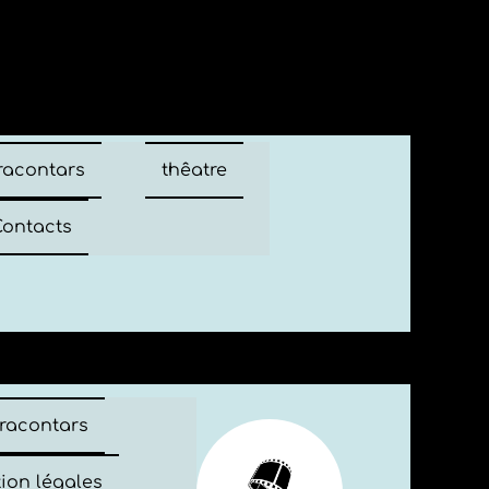
 racontars
thêatre
ontacts
 racontars
ion légales