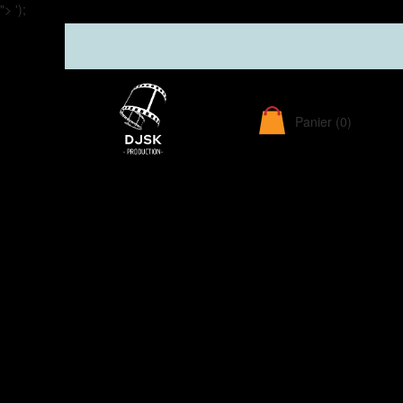
">
');
Panier
(0)