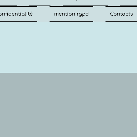
onfidentialité
mention rgpd
Contacts
ention les
rakéches
t de retour