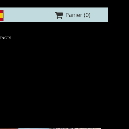

Panier
(0)
TACTS