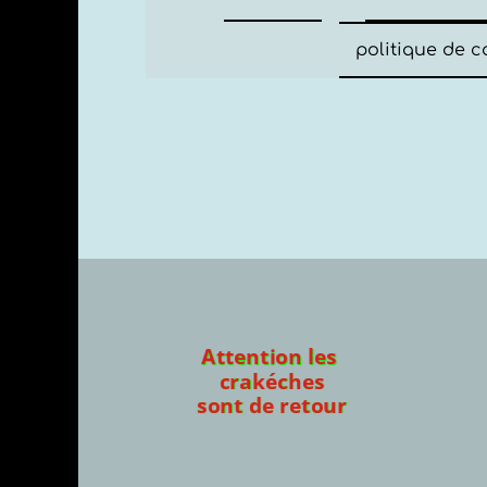
politique de c
Att
c
son