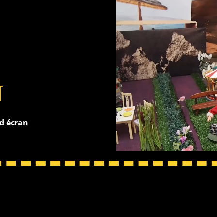
N
nd écran