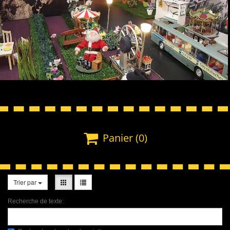

Panier
(0)
Trier par
Recherche de texte: